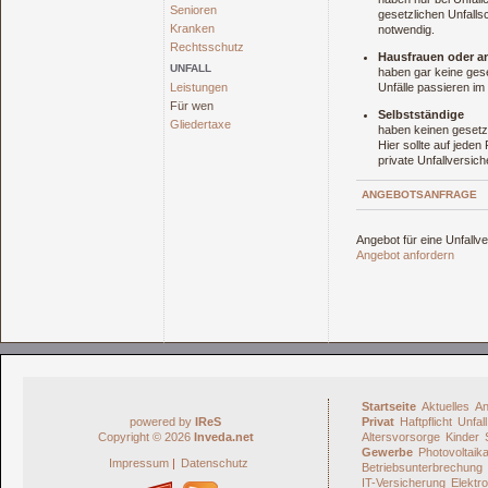
Senioren
gesetzlichen Unfallsc
Kranken
notwendig.
Rechtsschutz
Hausfrauen oder an
UNFALL
haben gar keine gese
Leistungen
Unfälle passieren im
Für wen
Selbstständige
Gliedertaxe
haben keinen gesetzl
Hier sollte auf jeden
private Unfallversic
ANGEBOTSANFRAGE
Angebot für eine Unfallv
Angebot anfordern
Startseite
Aktuelles
An
powered by
IReS
Privat
Haftpflicht
Unfall
Copyright © 2026
Inveda.net
Altersvorsorge
Kinder
Gewerbe
Photovoltaik
Impressum
|
Datenschutz
Betriebsunterbrechung
IT-Versicherung
Elektro