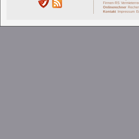
Firmen-RS
Vermieterre
Onlinerechner
Rechen
Kontakt
Impressum
E