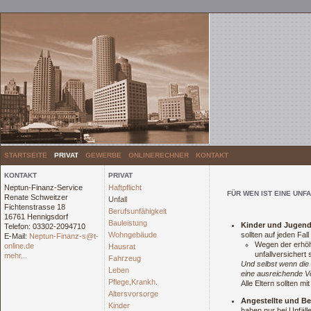
STARTSEITE
PRIVAT
GEWERBE
ONLINERECHNER
KONTAKT
KONTAKT
PRIVAT
Neptun-Finanz-Service
Haftpflicht
FÜR WEN IST EINE UN
Renate Schweitzer
Unfall
Fichtenstrasse 18
Berufsunfähigkeit
16761 Hennigsdorf
Bauleistung
Kinder und Jugend
Telefon: 03302-2094710
Wohngebäude
sollten auf jeden Fall
E-Mail:
Neptun-Finanz-s@t-
Wegen der erhöht
online.de
Hausrat
unfallversichert 
mehr...
Fahrzeug
Und selbst wenn die 
Leben
eine ausreichende Ver
Pflege,Krankh.
Alle Eltern sollten m
Altersvorsorge
Angestellte und B
Kinder
haben nur bei Unfäll