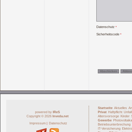
Datenschutz
Sicherheitscode
Startseite
Aktuelles
An
powered by
IReS
Privat
Haftpflicht
Unfall
Copyright © 2026
Inveda.net
Altersvorsorge
Kinder
Gewerbe
Photovoltaik
Impressum
|
Datenschutz
Betriebsunterbrechung
IT-Versicherung
Elektro