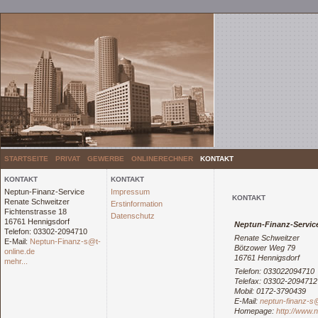
STARTSEITE
PRIVAT
GEWERBE
ONLINERECHNER
KONTAKT
KONTAKT
KONTAKT
Neptun-Finanz-Service
Impressum
KONTAKT
Renate Schweitzer
Erstinformation
Fichtenstrasse 18
Datenschutz
16761 Hennigsdorf
Neptun-Finanz-Servic
Telefon: 03302-2094710
Renate Schweitzer
E-Mail:
Neptun-Finanz-s@t-
Bötzower Weg 79
online.de
16761 Hennigsdorf
mehr...
Telefon: 033022094710
Telefax: 03302-2094712
Mobil: 0172-3790439
E-Mail:
neptun-finanz-s@
Homepage:
http://www.