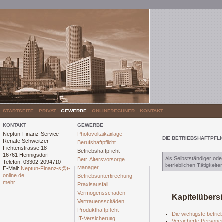
STARTSEITE
PRIVAT
GEWERBE
ONLINERECHNER
KONTAKT
KONTAKT
GEWERBE
Neptun-Finanz-Service
Photovoltaikanlage
DIE BETRIEBSHAFTPFL
Renate Schweitzer
Berufshaftpflicht
Fichtenstrasse 18
Betriebshaftpflicht
16761 Hennigsdorf
Als Selbstständiger ode
Betr. Altersvorsorge
Telefon: 03302-2094710
betrieblichen Tätigkei
Manager
E-Mail:
Neptun-Finanz-s@t-
online.de
Betriebsunterbrechung
mehr...
Praxisausfall
Vermögensschäden
Kapitelübers
Vertrauensschäden
Produkthaftpflicht
Die wichtigste betrie
IT-Versicherung
Versicherte Persone