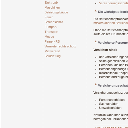
Elektronik
Versicherungsschu
Maschinen
Die wichtigste betr
Betriebsgebäude
Feuer
Die Betriebshaftpflichtv
Betriebsinhalt
mitversicherten Betrieb
Fuhrpark
Ohne die Betriebshaftpfl
Transport
sollte dieser Grundsatz 
Messe
Firmen-RS
Versicherte Person
Vermieterrechtsschutz
Versichert sind:
Mietverlust
Bauleistung
der Versicherungsn
seine gesetzlichen Ve
Personen, die den Be
Betriebsangehörige i
mitarbeitende Ehepa
Betriebsfahrzeuge b
Versicherungssch
Versicherungsschutz best
Personenschäden
Sachschäden
Umweltschäden
Natürlich kann man auch
betragen bei Personensc
KONTAKTIEREN SIE UN