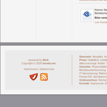
Nutzen Sie
Betriebsha
Bitte ver
zum Konta
Startseite
Aktuelles
An
powered by
IReS
Privat
Haftpflicht
Unfall
Copyright © 2026
Inveda.net
Altersvorsorge
Kinder
Gewerbe
Photovoltaik
Impressum
|
Datenschutz
Betriebsunterbrechung
IT-Versicherung
Elektro
Firmen-RS
Vermieterre
Onlinerechner
Rechen
Kontakt
Impressum
E