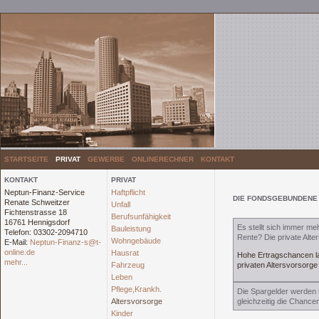
STARTSEITE
PRIVAT
GEWERBE
ONLINERECHNER
KONTAKT
KONTAKT
PRIVAT
Neptun-Finanz-Service
Haftpflicht
DIE FONDSGEBUNDENE
Renate Schweitzer
Unfall
Fichtenstrasse 18
Berufsunfähigkeit
16761 Hennigsdorf
Es stellt sich immer m
Bauleistung
Telefon: 03302-2094710
Rente? Die private Alt
Wohngebäude
E-Mail:
Neptun-Finanz-s@t-
online.de
Hausrat
Hohe Ertragschancen l
mehr...
Fahrzeug
privaten Altersvorsorge
Leben
Pflege,Krankh.
Die Spargelder werden i
Altersvorsorge
gleichzeitig die Chanc
Kinder