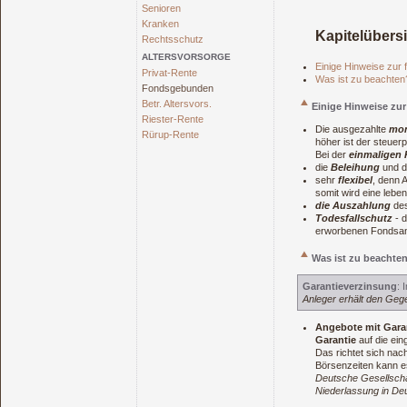
Senioren
Kranken
Kapitelübers
Rechtsschutz
ALTERSVORSORGE
Einige Hinweise zur
Privat-Rente
Was ist zu beachten
Fondsgebunden
Betr. Altersvors.
Einige Hinweise zu
Riester-Rente
Die ausgezahlte
mon
Rürup-Rente
höher ist der steuerpf
Bei der
einmaligen K
die
Beleihung
und 
sehr
flexibel
, denn 
somit wird eine lebe
die Auszahlung
des
Todesfallschutz
- d
erworbenen Fondsan
Was ist zu beachte
Garantieverzinsung
: 
Anleger erhält den Gege
Angebote mit Gara
Garantie
auf die ein
Das richtet sich nac
Börsenzeiten kann e
Deutsche Gesellscha
Niederlassung in De