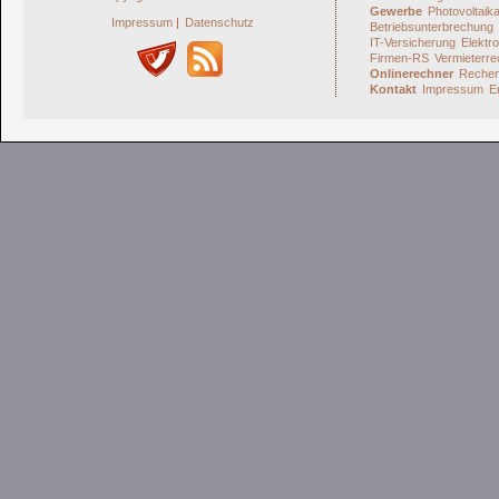
Gewerbe
Photovoltaik
Impressum
|
Datenschutz
Betriebsunterbrechung
IT-Versicherung
Elektro
Firmen-RS
Vermieterre
Onlinerechner
Rechen
Kontakt
Impressum
E