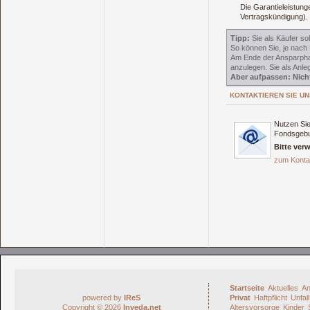
Die Garantieleistung
Vertragskündigung).
Tipp:
Sie als Käufer so
So können Sie, je nach 
Am Ende der Ansparphas
anzulegen. Sie als Anl
Aber aufpassen: Nicht
KONTAKTIEREN SIE UN
Nutzen Sie
Fondsgebu
Bitte ver
zum Konta
Startseite
Aktuelles
An
powered by
IReS
Privat
Haftpflicht
Unfall
Copyright © 2026
Inveda.net
Altersvorsorge
Kinder