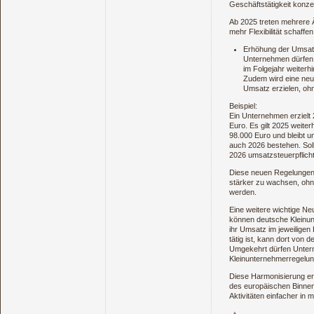
Geschäftstätigkeit konze
Ab 2025 treten mehrere 
mehr Flexibilität schaffen
Erhöhung der Umsat
Unternehmen dürfen 
im Folgejahr weiter
Zudem wird eine neu
Umsatz erzielen, ohn
Beispiel:
Ein Unternehmen erzielt
Euro. Es gilt 2025 weite
98.000 Euro und bleibt u
auch 2026 bestehen. Sol
2026 umsatzsteuerpflicht
Diese neuen Regelungen 
stärker zu wachsen, ohne
werden.
Eine weitere wichtige Ne
können deutsche Kleinu
ihr Umsatz im jeweiligen
tätig ist, kann dort von 
Umgekehrt dürfen Untern
Kleinunternehmerregelun
Diese Harmonisierung erl
des europäischen Binnen
Aktivitäten einfacher in