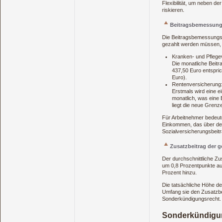
Flexibilität, um neben d
riskieren.
Beitragsbemessung
Die Beitragsbemessungsg
gezahlt werden müssen, 
Kranken- und Pflege
Die monatliche Beit
437,50 Euro entspric
Euro).
Rentenversicherung
Erstmals wird eine e
monatlich, was eine
liegt die neue Grenz
Für Arbeitnehmer bedeute
Einkommen, das über den
Sozialversicherungsbeitr
Zusatzbeitrag der g
Der durchschnittliche Z
um 0,8 Prozentpunkte au
Prozent hinzu.
Die tatsächliche Höhe de
Umfang sie den Zusatzbe
Sonderkündigungsrecht.
Sonderkündigu