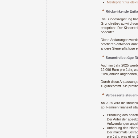
Meldepflicht für el
Rückwirkende Entlas
Die Bundesregierung hat
Grundfreibetrag wird vo
entspricht. Der Kinderfr
bedeutet.
Diese Änderungen werden
profitieren entweder dur
andere Steuerpflichtige 
Steuerfreibeträge fü
Auch im Jahr 2025 werden
12.096 Euro pro Jahr, wa
Euro jährlich angehoben,
Durch diese Anpassungen
zugutekommt. Sie profiti
Verbesserte steuer
Ab 2025 wird die steuerl
ab, Familien finanziell 
Erhöhung des absetz
Der Anteil der abset
Aufwendungen ange
Anhebung des Höchs
Der maximale Betrag,
pro Jahr, was einer 