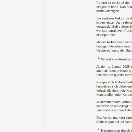
Reform ist ein Urteil de
eingestuft hatte. Das ne
berücksichtigen.
Ein zentraler Faktor für 
in den letzten Jahrzehnt
voraussichtlich stärker 
weniger attraktiven Regi
niedriger sind.
Mit der Reform wird vers
heutigen Gegebenheiten a
Neuberechnung der Steue
Verbot von Amalga
Ab dem 1. Januar 2025 i
auch als Kassenleistung
Einsatz von quecksilber
Für gesetzlich Versicher
handelt es sich dabei um
vollständig durch die Kr
Kunststoffen oder Kerami
Ausnahmen vom Verbot gel
medizinisch unbedingt er
zahnmedizinischen Anfor
Das Verbot markiert eine
Änderungen bei der Vers
Neuerungen durch d