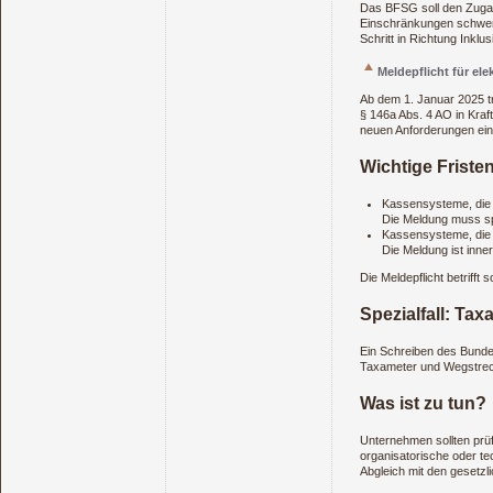
Das BFSG soll den Zugang
Einschränkungen schwer z
Schritt in Richtung Inkl
Meldepflicht für el
Ab dem 1. Januar 2025 tr
§ 146a Abs. 4 AO in Kraf
neuen Anforderungen eins
Wichtige Fristen
Kassensysteme, die 
Die Meldung muss spä
Kassensysteme, die 
Die Meldung ist inn
Die Meldepflicht betriff
Spezialfall: Ta
Ein Schreiben des Bundes
Taxameter und Wegstreck
Was ist zu tun?
Unternehmen sollten prü
organisatorische oder te
Abgleich mit den gesetzl