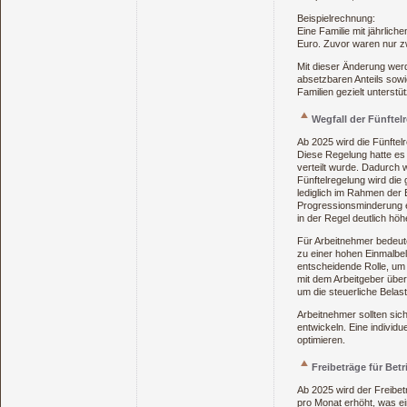
Beispielrechnung:
Eine Familie mit jährlic
Euro. Zuvor waren nur zw
Mit dieser Änderung wer
absetzbaren Anteils sowi
Familien gezielt unterstü
Wegfall der Fünfte
Ab 2025 wird die Fünftelr
Diese Regelung hatte es e
verteilt wurde. Dadurch 
Fünftelregelung wird die
lediglich im Rahmen der 
Progressionsminderung e
in der Regel deutlich hö
Für Arbeitnehmer bedeute
zu einer hohen Einmalbela
entscheidende Rolle, um 
mit dem Arbeitgeber übe
um die steuerliche Belas
Arbeitnehmer sollten sic
entwickeln. Eine individ
optimieren.
Freibeträge für Bet
Ab 2025 wird der Freibet
pro Monat erhöht, was e