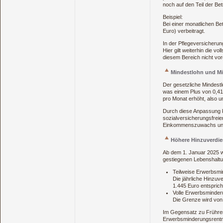
noch auf den Teil der Be
Beispiel:
Bei einer monatlichen Be
Euro) verbeitragt.
In der Pflegeversicherun
Hier gilt weiterhin die v
diesem Bereich nicht vo
Mindestlohn und M
Der gesetzliche Mindest
was einem Plus von 0,41 
pro Monat erhöht, also u
Durch diese Anpassung k
sozialversicherungsfreie
Einkommenszuwachs und ei
Höhere Hinzuverdie
Ab dem 1. Januar 2025 
gestiegenen Lebenshaltu
Teilweise Erwerbsmi
Die jährliche Hinzuv
1.445 Euro entsprich
Volle Erwerbsminder
Die Grenze wird von
Im Gegensatz zu Frühren
Erwerbsminderungsrentne