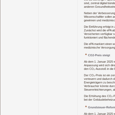
sind, zentral digital bün
anderen Gesundheitseinri
Neben der Verbesserung 
Wissenschaftler sollen a
gewinnen und medizinisch
Die Einführung erfolgt in
Zunächst wird die ePA ab
Versicherten verfügbar s
funktioniert und flächend
Die ePA markiert einen wi
medizinische Versorgung 
CO2-Preis steigt
Ab dem 1. Januar 2025 w
Anpassung wird sich dire
den CO₂-Ausstoß in die 
Der CO₂-Preis ist ein zen
verteuern und dadurch d
Energieträgern zu beschl
Verbraucher könnte durc
Steuererleichterungen, 
Die Erhöhung des CO₂-Pre
bei der Gebäudebeheizun
Grundsteuer-Reform
Ab dem 1. Januar 2025 w