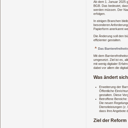
Ab dem 1. Januar 2025 g
BGB. Das bedeutet, dass d
werden müssen. Der Nach
erfolgen.
In einigen Branchen bleib
besonderen Anforderunge
Papierform anerkannt we
Die Änderung soll den bü
effizienter gestalten.
Das Barrierefreiheit
Mit dem Barrierefreiheit
umgesetzt. Ziel ist es,
mit wenig digitaler Erfa
dabei vor allem die digital
Was ändert sic
Erweiterung der Barrie
Öffentliche Einrichtu
gestalten. Diese Vor
Betroffene Bereiche:
Die neuen Regelunge
Dienstleistungen (z
dass ihre Angebote d
Ziel der Reform