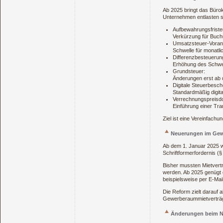
Ab 2025 bringt das Büro
Unternehmen entlasten so
Aufbewahrungsfriste
Verkürzung für Buch
Umsatzsteuer-Voran
Schwelle für monatli
Differenzbesteuerun
Erhöhung des Schwel
Grundsteuer:
Änderungen erst ab d
Digitale Steuerbesch
Standardmäßig digital
Verrechnungspreisd
Einführung einer Tr
Ziel ist eine Vereinfach
Neuerungen im Gew
Ab dem 1. Januar 2025 w
Schriftformerfordernis (§
Bisher mussten Mietvertr
werden. Ab 2025 genügt 
beispielsweise per E-Mai
Die Reform zielt darauf 
Gewerberaummietverträg
Änderungen beim N