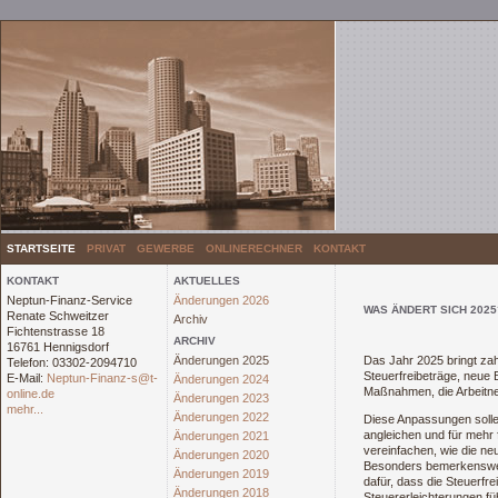
STARTSEITE
PRIVAT
GEWERBE
ONLINERECHNER
KONTAKT
KONTAKT
AKTUELLES
Neptun-Finanz-Service
Änderungen 2026
WAS ÄNDERT SICH 2025
Renate Schweitzer
Archiv
Fichtenstrasse 18
ARCHIV
16761 Hennigsdorf
Änderungen 2025
Das Jahr 2025 bringt zah
Telefon: 03302-2094710
Steuerfreibeträge, neue
E-Mail:
Neptun-Finanz-s@t-
Änderungen 2024
Maßnahmen, die Arbeitneh
online.de
Änderungen 2023
mehr...
Änderungen 2022
Diese Anpassungen solle
angleichen und für mehr f
Änderungen 2021
vereinfachen, wie die n
Änderungen 2020
Besonders bemerkenswert
Änderungen 2019
dafür, dass die Steuerf
Änderungen 2018
Steuererleichterungen fü