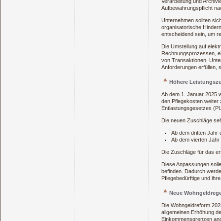
Verarbeitung und Archivi
Aufbewahrungspflicht na
Unternehmen sollten sich
organisatorische Hindern
entscheidend sein, um re
Die Umstellung auf elek
Rechnungsprozessen, ei
von Transaktionen. Unter
Anforderungen erfüllen, 
Höhere Leistungsz
Ab dem 1. Januar 2025 w
den Pflegekosten weiter
Entlastungsgesetzes (PUE
Die neuen Zuschläge se
Ab dem dritten Jahr 
Ab dem vierten Jahr
Die Zuschläge für das er
Diese Anpassungen sollen
befinden. Dadurch werden 
Pflegebedürftige und ihr
Neue Wohngeldrege
Die Wohngeldreform 2025
allgemeinen Erhöhung de
Einkommensgrenzen ange