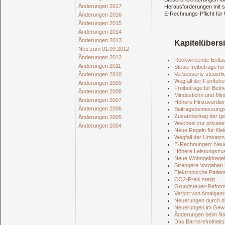
Änderungen 2017
Herausforderungen mit si
E-Rechnungs-Pflicht für
Änderungen 2016
Änderungen 2015
Änderungen 2014
Änderungen 2013
Kapitelübers
Neu zum 01.09.2012
Änderungen 2012
Rückwirkende Entlast
Änderungen 2011
Steuerfreibeträge fü
Verbesserte steuerl
Änderungen 2010
Wegfall der Fünftelr
Änderungen 2009
Freibeträge für Betr
Änderungen 2008
Mindestlohn und Min
Änderungen 2007
Höhere Hinzuverdie
Änderungen 2006
Beitragsbemessung
Zusatzbeitrag der g
Änderungen 2005
Wechsel zur private
Änderungen 2004
Neue Regeln für Kle
Wegfall der Umsatzs
E-Rechnungen: Neue 
Höhere Leistungszu
Neue Wohngeldregel
Strengere Vorgaben
Elektronische Patie
CO2-Preis steigt
Grundsteuer-Reform 
Verbot von Amalgam
Neuerungen durch da
Neuerungen im Gew
Änderungen beim Na
Das Barrierefreiheit