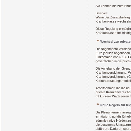
Sie können bis zum Ende 
Beispiel:
Wenn der Zusatzbeitrag 
Krankenkasse wechseln
Diese Regelung ermöglich
Krankenkasse mit niedri
Wechsel zur privat
Die sogenannte Versiche
Euro jährlich angehoben
Einkommen von 6.150 Eu
gesetzlichen in die pri
Die Anhebung der Grenze
Krankenversicherung. Wer
Krankenversicherung (GK
Kostenerstattungsmodelle
Arbeitnehmer, die die ne
private Krankenversicheru
oft kürzere Wartezeiten
Neue Regeln für Kl
Die Kleinunternehmerrege
ermöglicht, auf die Erhe
administrative Hürden zu
die bestimmte Umsatzgr
abführen. Dadurch sparen