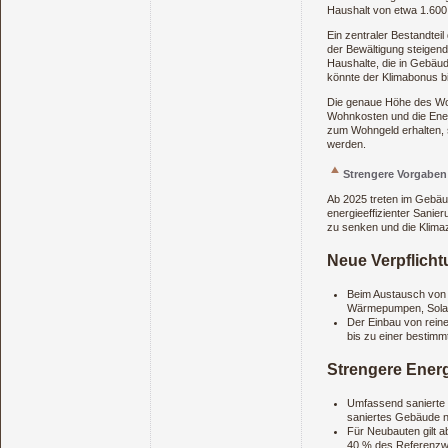
Haushalt von etwa 1.600 
Ein zentraler Bestandte
der Bewältigung steigend
Haushalte, die in Gebäu
könnte der Klimabonus b
Die genaue Höhe des Woh
Wohnkosten und die Ener
zum Wohngeld erhalten, 
werden.
Strengere Vorgabe
Ab 2025 treten im Gebäud
energieeffizienter Sanie
zu senken und die Klimaz
Neue Verpflich
Beim Austausch von H
Wärmepumpen, Solar
Der Einbau von rein
bis zu einer bestimm
Strengere Energ
Umfassend sanierte 
saniertes Gebäude n
Für Neubauten gilt a
40 % des Referenzwe