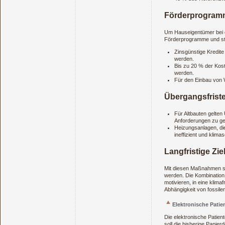
Förderprogramme
Um Hauseigentümer bei d
Förderprogramme und ste
Zinsgünstige Kredit
werden.
Bis zu 20 % der Kost
werden.
Für den Einbau von 
Übergangsfrist
Für Altbauten gelten
Anforderungen zu g
Heizungsanlagen, die
ineffizient und klima
Langfristige Zie
Mit diesen Maßnahmen sol
werden. Die Kombination 
motivieren, in eine klima
Abhängigkeit von fossil
Elektronische Pati
Die elektronische Patient
soll die bisherige Papie