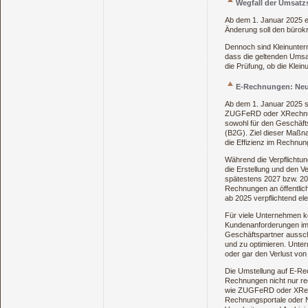
Wegfall der Umsatz
Ab dem 1. Januar 2025 en
Änderung soll den bürokr
Dennoch sind Kleinuntern
dass die geltenden Umsat
die Prüfung, ob die Kle
E-Rechnungen: Neue
Ab dem 1. Januar 2025 s
ZUGFeRD oder XRechnung,
sowohl für den Geschäft
(B2G). Ziel dieser Maßna
die Effizienz im Rechnu
Während die Verpflichtun
die Erstellung und den 
spätestens 2027 bzw. 202
Rechnungen an öffentlic
ab 2025 verpflichtend el
Für viele Unternehmen kö
Kundenanforderungen im 
Geschäftspartner ausschl
und zu optimieren. Unter
oder gar den Verlust vo
Die Umstellung auf E-Re
Rechnungen nicht nur re
wie ZUGFeRD oder XRech
Rechnungsportale oder Ne